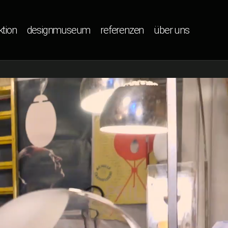
ktion
designmuseum
referenzen
über uns