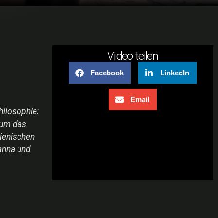
Video teilen
Facebook
LinkedIn
Email
hilosophie:
 um das
lienischen
vanna und