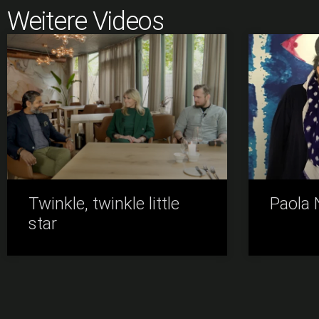
Weitere Videos
Twinkle, twinkle little
Paola
star