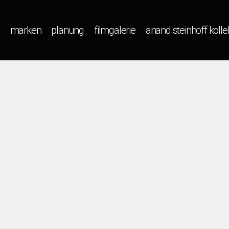
marken
planung
filmgalerie
anand steinhoff kolle