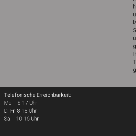
h
u
l
S
u
I
T
g
Telefonische Erreichbarkeit:
Mo 8-17 Uhr
Di-Fr 8-18 Uhr
Sa 10-16 Uhr